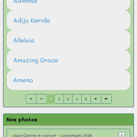
Adiemus
Adijo Kerida
Alleluia
Amazing Grace
Ameno
1
2
3
4
5
Nos photos
Ligue Contre le cancer - Lansargues 2026
5