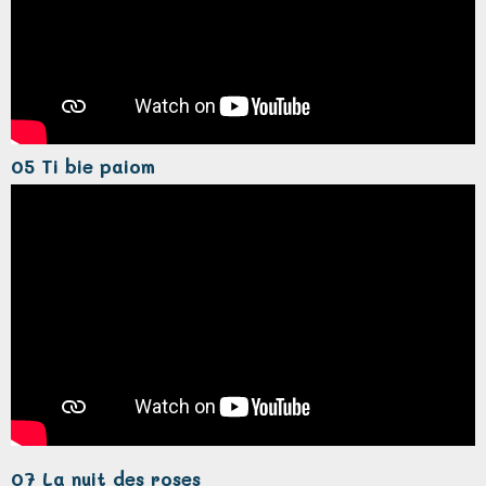
05 Ti bie paiom
07 La nuit des roses