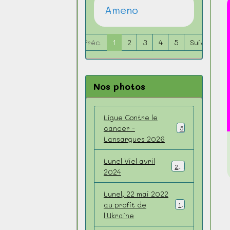
Ameno
Préc.
1
2
3
4
5
Suiv.
Nos photos
Ligue Contre le
cancer -
5
Lansargues 2026
Lunel Viel avril
22
2024
Lunel, 22 mai 2022
au profit de
10
l'Ukraine