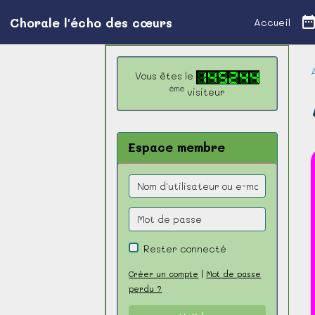
Chorale l'écho des cœurs
Accueil
Vous êtes le
ème
visiteur
Espace membre
Rester connecté
Créer un compte
|
Mot de passe
perdu ?