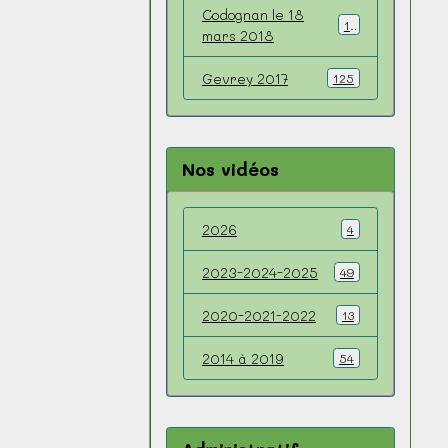
Codognan le 18
18
mars 2018
Gevrey 2017
125
Nos vidéos
2026
4
2023-2024-2025
49
2020-2021-2022
13
2014 à 2019
54