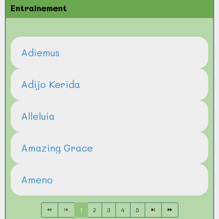
Entrainement
Adiemus
Adijo Kerida
Alleluia
Amazing Grace
Ameno
1
2
3
4
5